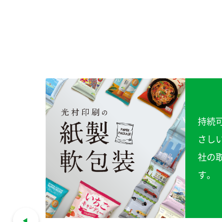
てのお
持続
ました
さし
せくだ
社の
す。