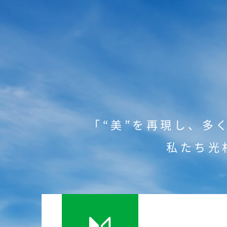
「“美”を再現し、
多
私たち光