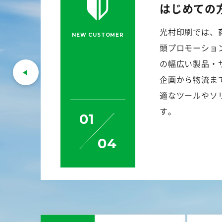
はじめての
光村印刷では、
NEW CUSTOMER
頭プロモーショ
の幅広い製品・
企画から物流ま
適なツールやソ
す。
01
04