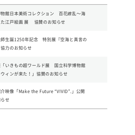
博物館日本美術コレクション 百花繚乱〜海
えた江戸絵画 展 協賛のお知らせ
師生誕1250年記念 特別展『空海と真言の
』協力のお知らせ
展「いきもの超ワールド展 国立科学博物館
ーウィンが来た！」協賛のお知らせ
映像「Make the Future “VIVID”.」公開
知らせ