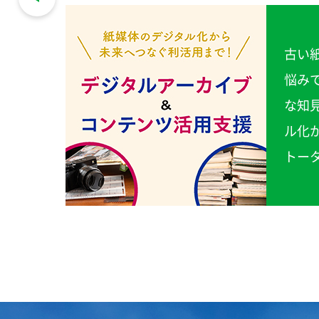
クで、
古い
最大
悩み
こと
な知
めるこ
ル化
トー