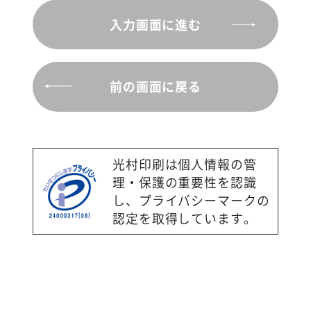
１. 個人情報管理責任者
入力画面に進む
代理人：個人情報管理責任者 総務
部 部長
連絡先につきましては下記「個人情
前の画面に戻る
報に関するお客様相談窓口」をご覧
ください。
２. 利用目的
光村印刷は個人情報の管
理・保護の重要性を認識
当サイトから取得する個人情報は、
し、プライバシーマークの
以下の目的の達成に必要な範囲内で
認定を取得しています。
取り扱います。また、利用目的の範
囲を超える場合には、法令等に定め
がある場合を除き、ご本人の同意を
得てから利用します。