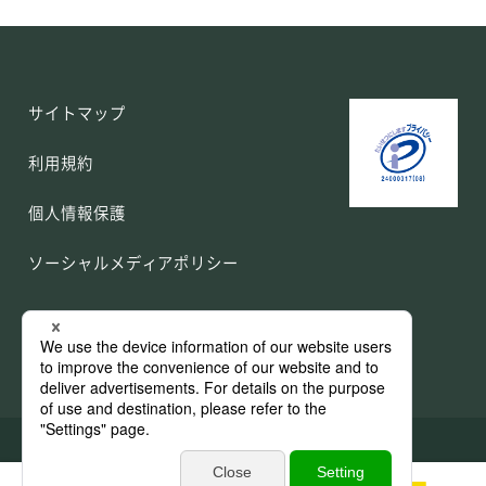
（1） お問い合わせに対するご連
絡・対応のため
３. 第三者への提供
サイトマップ
当社がお客さまから取得した個人情
利用規約
報は、以下の何れかに該当する場合
個人情報保護
を除き、第三者に提供することはあ
ソーシャルメディアポリシー
りません。
（1）お客さまの事前の同意・承諾を
得た場合
（2）国の機関、地方公共団体または
その委託を受けた者が法令の定める
Copyright 2026 MITSUMURA PRINTING Co., Ltd.
事務を遂行することに対して協力す