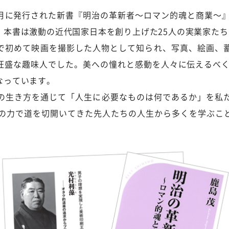
月に発行された新書『明治の革新者〜ロマン的魂と商業〜』
。本書は激動の近代国家日本を創り上げた25人の実業家た
は日本で初めて映画を撮影した人物として知られ、写真、絵画
旺盛な趣味人でした。美への憧れと感動を人々に伝えるべく、
なっています。
の生き方を通じて「人生に必要なものは何であるか」を私
らの力で道を切開いてきた先人たちの人生から多くを学ぶこ