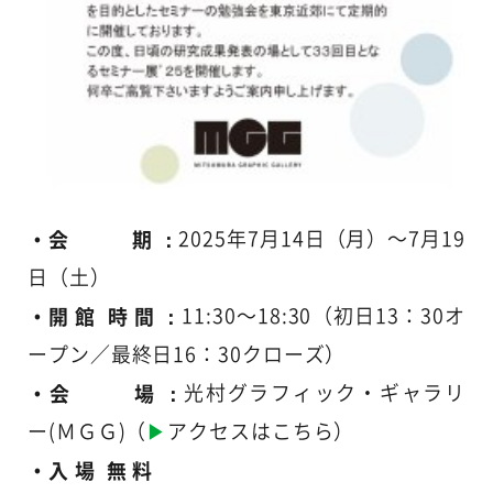
・会 期 ：
2025年7月14日（月）〜7月19
日（土）
・開 館 時 間 ：
11:30〜18:30（初日13：30オ
ープン／最終日16：30クローズ）
・会 場 ：
光村グラフィック・ギャラリ
ー(ＭＧＧ)（
▶
アクセスはこちら
）
・入 場 無 料