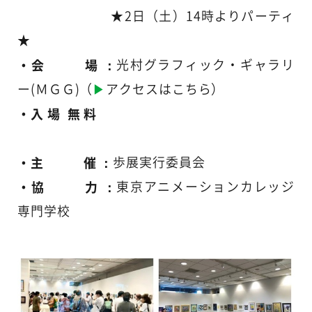
★2日（土）14時よりパーティ
★
・会 場 ：
光村グラフィック・ギャラリ
ー(ＭＧＧ)（
▶
アクセスはこちら
）
・入 場 無 料
・主 催 ：
歩展実行委員会
・協 力 ：
東京アニメーションカレッジ
専門学校