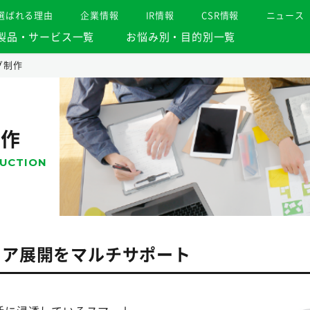
選ばれる理由
企業情報
IR情報
CSR情報
ニュース
製品・サービス一覧
お悩み別・目的別一覧
グ制作
制作
UCTION
ィア展開をマルチサポート